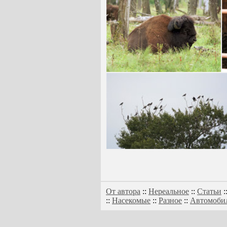
От автора
::
Нереальное
::
Статьи
:
::
Насекомые
::
Разное
::
Автомоби