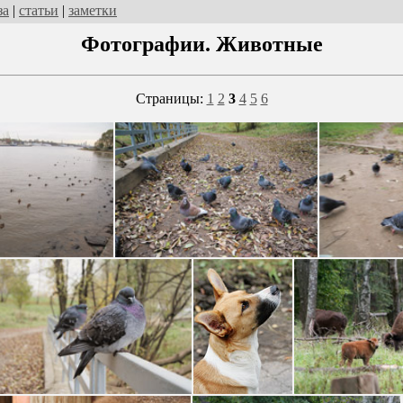
за
|
статьи
|
заметки
Фотографии. Животные
Страницы:
1
2
3
4
5
6