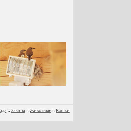
ода
::
Закаты
::
Животные
::
Кошки