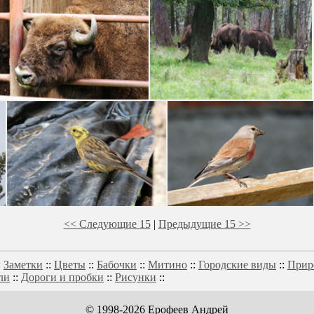
<< Следующие 15
|
Предыдущие 15 >>
:
Заметки
::
Цветы
::
Бабочки
::
Митино
::
Городские виды
::
Прир
ли
::
Дороги и пробки
::
Рисунки
::
© 1998-2026 Ерофеев Андрей