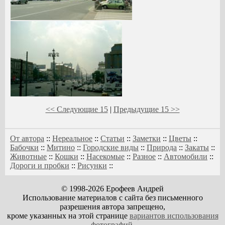
<< Следующие 15
|
Предыдущие 15 >>
От автора
::
Нереальное
::
Статьи
::
Заметки
::
Цветы
::
Бабочки
::
Митино
::
Городские виды
::
Природа
::
Закаты
::
Животные
::
Кошки
::
Насекомые
::
Разное
::
Автомобили
::
Дороги и пробки
::
Рисунки
::
© 1998-2026 Ерофеев Андрей
Использование материалов с сайта без письменного
разрешения автора запрещено,
кроме указанных на этой странице
вариантов использования
фотографий
.