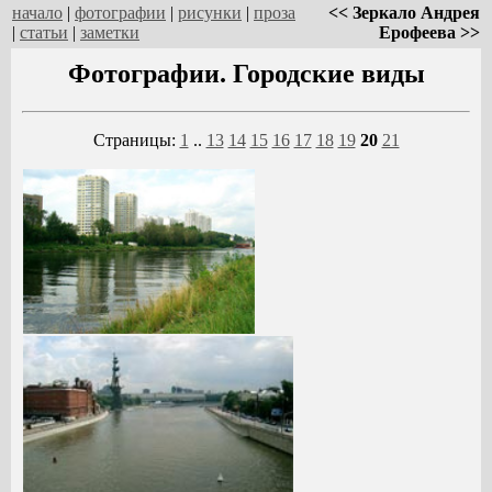
начало
|
фотографии
|
рисунки
|
проза
<< Зеркало Андрея
|
статьи
|
заметки
Ерофеева >>
Фотографии. Городские виды
Страницы:
1
..
13
14
15
16
17
18
19
20
21