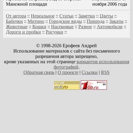
Манежной площади
ноября 2006 года
От автора
::
Нереальное
::
Статьи
::
Заметки
::
Цветы
::
Бабочки
::
Митино
::
Городские виды
::
Природа
::
Закаты
::
Животные
::
Кошки
::
Насекомые
::
Разное
::
Автомобили
::
Дороги и пробки
::
Рисунки
::
© 1998-2026 Ерофеев Андрей
Использование материалов с сайта без письменного
разрешения автора запрещено,
кроме указанных на этой странице
вариантов использования
фотографий
.
Обратная связь
|
О проекте
|
Ссылки
|
RSS