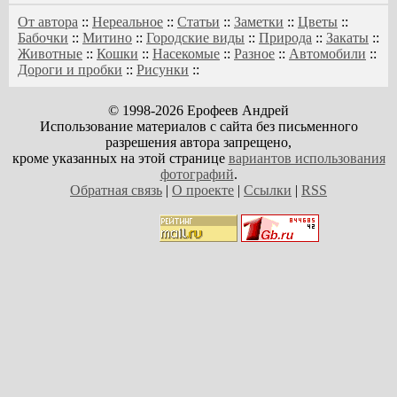
От автора
::
Нереальное
::
Статьи
::
Заметки
::
Цветы
::
Бабочки
::
Митино
::
Городские виды
::
Природа
::
Закаты
::
Животные
::
Кошки
::
Насекомые
::
Разное
::
Автомобили
::
Дороги и пробки
::
Рисунки
::
© 1998-2026 Ерофеев Андрей
Использование материалов с сайта без письменного
разрешения автора запрещено,
кроме указанных на этой странице
вариантов использования
фотографий
.
Обратная связь
|
О проекте
|
Ссылки
|
RSS