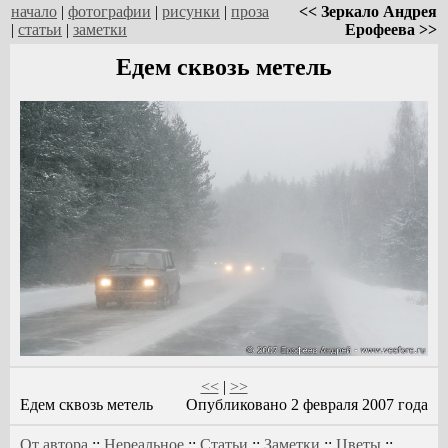
начало
|
фотографии
|
рисунки
|
проза
<< Зеркало Андрея
|
статьи
|
заметки
Ерофеева >>
Едем сквозь метель
<<
|
>>
Едем сквозь метель
Опубликовано 2 февраля 2007 года
От автора
::
Нереальное
::
Статьи
::
Заметки
::
Цветы
::