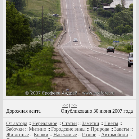
<<
|
>>
Дорожная лента
Опубликовано 30 июня 2007 года
От автора
::
Нереальное
::
Статьи
::
Заметки
::
Цветы
::
Бабочки
::
Митино
::
Городские виды
::
Природа
::
Закаты
::
Животные
::
Кошки
::
Насекомые
::
Разное
::
Автомобили
::