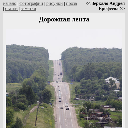
начало
|
фотографии
|
рисунки
|
проза
<< Зеркало Андрея
|
статьи
|
заметки
Ерофеева >>
Дорожная лента