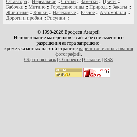
От автора
::
Нереальное
::
Статьи
::
Заметки
::
Цветы
::
Бабочки
::
Митино
::
Городские виды
::
Природа
::
Закаты
::
Животные
::
Кошки
::
Насекомые
::
Разное
::
Автомобили
::
Дороги и пробки
::
Рисунки
::
© 1998-2026 Ерофеев Андрей
Использование материалов с сайта без письменного
разрешения автора запрещено,
кроме указанных на этой странице
вариантов использования
фотографий
.
Обратная связь
|
О проекте
|
Ссылки
|
RSS