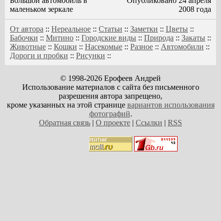
Большой автомобиль в
Опубликовано 24 апреля
маленьком зеркале
2008 года
От автора
::
Нереальное
::
Статьи
::
Заметки
::
Цветы
::
Бабочки
::
Митино
::
Городские виды
::
Природа
::
Закаты
::
Животные
::
Кошки
::
Насекомые
::
Разное
::
Автомобили
::
Дороги и пробки
::
Рисунки
::
© 1998-2026 Ерофеев Андрей
Использование материалов с сайта без письменного
разрешения автора запрещено,
кроме указанных на этой странице
вариантов использования
фотографий
.
Обратная связь
|
О проекте
|
Ссылки
|
RSS