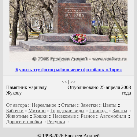
Купить эту фотографию через фотобанк «Лори»
<<
|
>>
Памятник маршалу
Опубликовано 25 апреля 2008
Жукову
года
От автора
::
Нереальное
::
Статьи
::
Заметки
::
Цветы
::
Бабочки
::
Митино
::
Городские виды
::
Природа
::
Закаты
::
Животные
::
Кошки
::
Насекомые
::
Разное
::
Автомобили
::
Дороги и пробки
::
Рисунки
::
© 1998-2026 Ерофеев Андрей