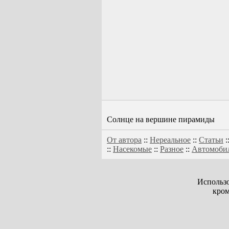
Солнце на вершине пирамиды
От автора
::
Нереальное
::
Статьи
:
::
Насекомые
::
Разное
::
Автомоби
Использо
кром