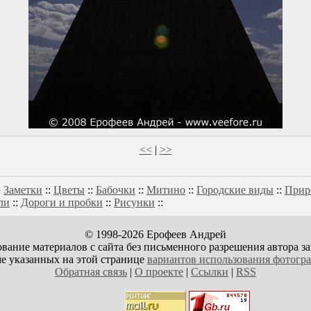
<<
|
>>
:
Заметки
::
Цветы
::
Бабочки
::
Митино
::
Городские виды
::
Прир
ли
::
Дороги и пробки
::
Рисунки
::
© 1998-2026 Ерофеев Андрей
вание материалов с сайта без письменного разрешения автора з
е указанных на этой странице
вариантов использования фотогр
Обратная связь
|
О проекте
|
Ссылки
|
RSS