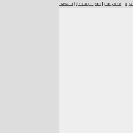
начало
|
фотографии
|
рисунки
|
про