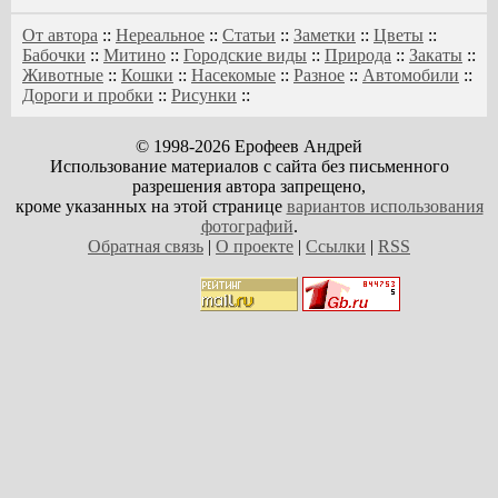
От автора
::
Нереальное
::
Статьи
::
Заметки
::
Цветы
::
Бабочки
::
Митино
::
Городские виды
::
Природа
::
Закаты
::
Животные
::
Кошки
::
Насекомые
::
Разное
::
Автомобили
::
Дороги и пробки
::
Рисунки
::
© 1998-2026 Ерофеев Андрей
Использование материалов с сайта без письменного
разрешения автора запрещено,
кроме указанных на этой странице
вариантов использования
фотографий
.
Обратная связь
|
О проекте
|
Ссылки
|
RSS