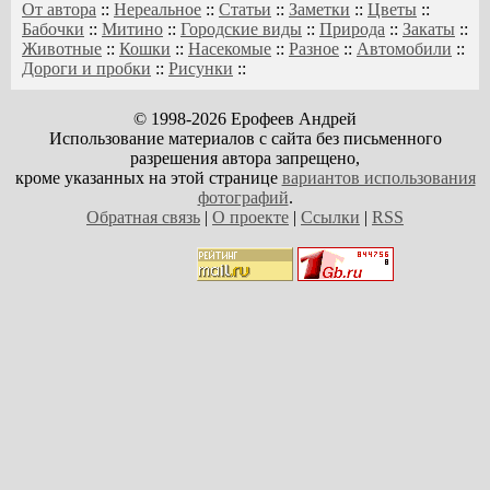
От автора
::
Нереальное
::
Статьи
::
Заметки
::
Цветы
::
Бабочки
::
Митино
::
Городские виды
::
Природа
::
Закаты
::
Животные
::
Кошки
::
Насекомые
::
Разное
::
Автомобили
::
Дороги и пробки
::
Рисунки
::
© 1998-2026 Ерофеев Андрей
Использование материалов с сайта без письменного
разрешения автора запрещено,
кроме указанных на этой странице
вариантов использования
фотографий
.
Обратная связь
|
О проекте
|
Ссылки
|
RSS