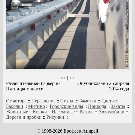
<<
|
>>
Разделительный барьер на
Опубликовано 25 апреля
Пятницком шоссе
2014 года
От автора
::
Нереальное
::
Статьи
::
Заметки
::
Цветы
::
Бабочки
::
Митино
::
Городские виды
::
Природа
::
Закаты
::
Животные
::
Кошки
::
Насекомые
::
Разное
::
Автомобили
::
Дороги и пробки
::
Рисунки
::
© 1998-2026 Ерофеев Андрей