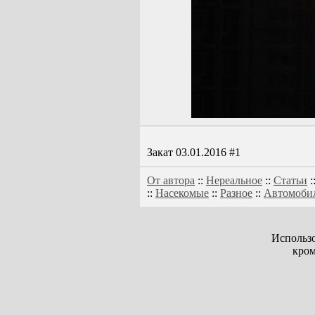
Закат 03.01.2016 #1
От автора
::
Нереальное
::
Статьи
:
::
Насекомые
::
Разное
::
Автомоби
Использо
кром