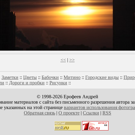
<<
|
>>
:
Заметки
::
Цветы
::
Бабочки
::
Митино
::
Городские виды
::
Прир
ли
::
Дороги и пробки
::
Рисунки
::
© 1998-2026 Ерофеев Андрей
вание материалов с сайта без письменного разрешения автора з
е указанных на этой странице
вариантов использования фотогр
Обратная связь
|
О проекте
|
Ссылки
|
RSS