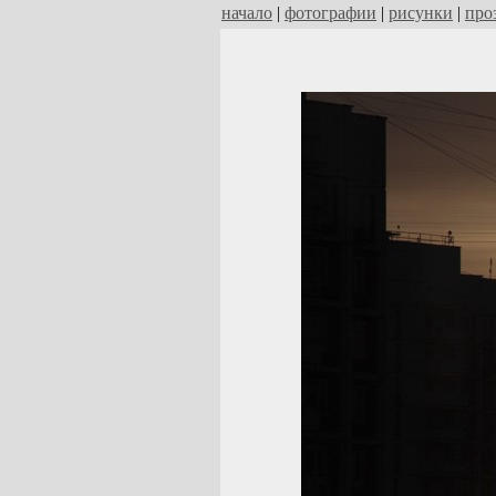
начало
|
фотографии
|
рисунки
|
про