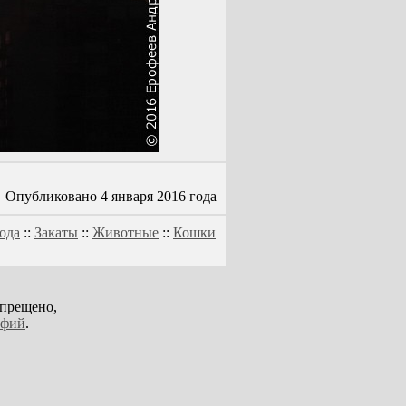
Опубликовано 4 января 2016 года
ода
::
Закаты
::
Животные
::
Кошки
апрещено,
афий
.