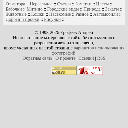
От автора
::
Нереальное
::
Статьи
::
Заметки
::
Цветы
::
Бабочки
::
Митино
::
Городские виды
::
Природа
::
Закаты
::
Животные
::
Кошки
::
Насекомые
::
Разное
::
Автомобили
::
Дороги и пробки
::
Рисунки
::
© 1998-2026 Ерофеев Андрей
Использование материалов с сайта без письменного
разрешения автора запрещено,
кроме указанных на этой странице
вариантов использования
фотографий
.
Обратная связь
|
О проекте
|
Ссылки
|
RSS