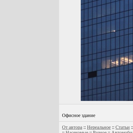
Офисное здание
От автора
::
Нереальное
::
Статьи
:
::
Насекомые
::
Разное
::
Автомоби