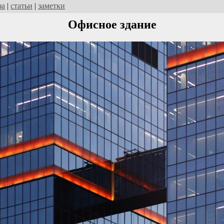
за
|
статьи
|
заметки
Офисное здание