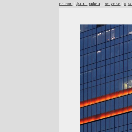
начало
|
фотографии
|
рисунки
|
про