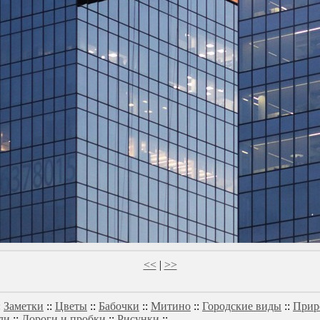
<<
|
>>
:
Заметки
::
Цветы
::
Бабочки
::
Митино
::
Городские виды
::
Прир
ли
::
Дороги и пробки
::
Рисунки
::