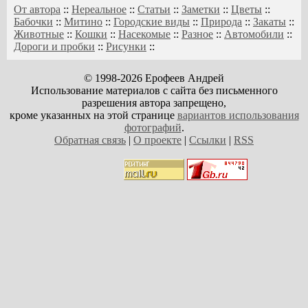
От автора
::
Нереальное
::
Статьи
::
Заметки
::
Цветы
::
Бабочки
::
Митино
::
Городские виды
::
Природа
::
Закаты
::
Животные
::
Кошки
::
Насекомые
::
Разное
::
Автомобили
::
Дороги и пробки
::
Рисунки
::
© 1998-2026 Ерофеев Андрей
Использование материалов с сайта без письменного
разрешения автора запрещено,
кроме указанных на этой странице
вариантов использования
фотографий
.
Обратная связь
|
О проекте
|
Ссылки
|
RSS