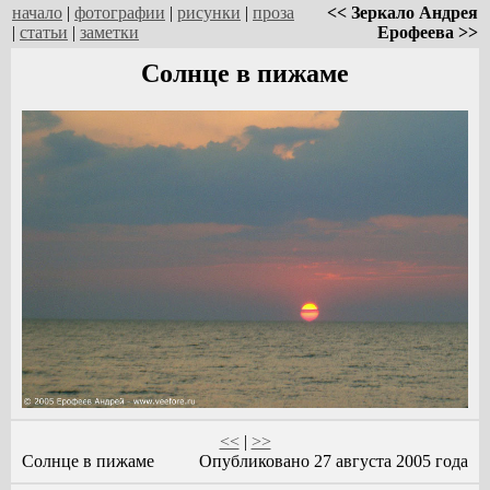
начало
|
фотографии
|
рисунки
|
проза
<< Зеркало Андрея
|
статьи
|
заметки
Ерофеева >>
Солнце в пижаме
<<
|
>>
Солнце в пижаме
Опубликовано 27 августа 2005 года