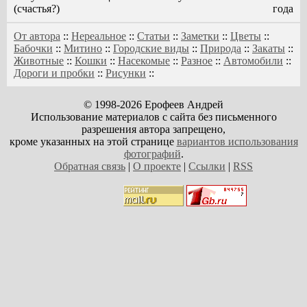
(счастья?)
года
От автора
::
Нереальное
::
Статьи
::
Заметки
::
Цветы
::
Бабочки
::
Митино
::
Городские виды
::
Природа
::
Закаты
::
Животные
::
Кошки
::
Насекомые
::
Разное
::
Автомобили
::
Дороги и пробки
::
Рисунки
::
© 1998-2026 Ерофеев Андрей
Использование материалов с сайта без письменного
разрешения автора запрещено,
кроме указанных на этой странице
вариантов использования
фотографий
.
Обратная связь
|
О проекте
|
Ссылки
|
RSS