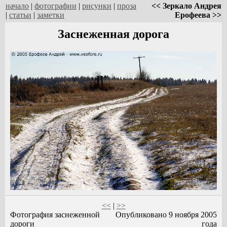
начало
|
фотографии
|
рисунки
|
проза
<< Зеркало Андрея
|
статьи
|
заметки
Ерофеева >>
Заснеженная дорога
<<
|
>>
Фотография заснеженной
Опубликовано 9 ноября 2005
дороги
года