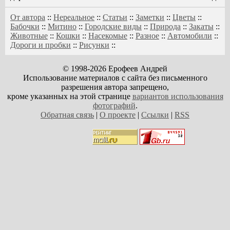
От автора
::
Нереальное
::
Статьи
::
Заметки
::
Цветы
::
Бабочки
::
Митино
::
Городские виды
::
Природа
::
Закаты
::
Животные
::
Кошки
::
Насекомые
::
Разное
::
Автомобили
::
Дороги и пробки
::
Рисунки
::
© 1998-2026 Ерофеев Андрей
Использование материалов с сайта без письменного
разрешения автора запрещено,
кроме указанных на этой странице
вариантов использования
фотографий
.
Обратная связь
|
О проекте
|
Ссылки
|
RSS