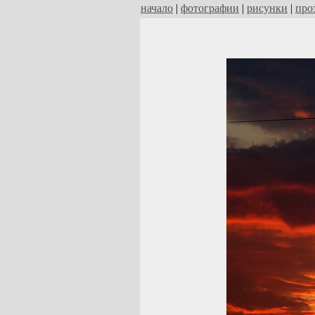
начало
|
фотографии
|
рисунки
|
про