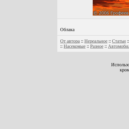
Облака
От автора
::
Нереальное
::
Статьи
:
::
Насекомые
::
Разное
::
Автомоби
Использо
кром