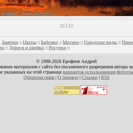
<<
|
>>
:
Заметки
::
Цветы
::
Бабочки
::
Митино
::
Городские виды
::
Прир
ли
::
Дороги и пробки
::
Рисунки
::
© 1998-2026 Ерофеев Андрей
вание материалов с сайта без письменного разрешения автора з
е указанных на этой странице
вариантов использования фотогр
Обратная связь
|
О проекте
|
Ссылки
|
RSS