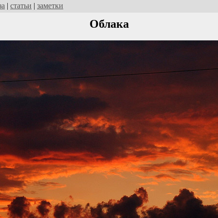
за
|
статьи
|
заметки
Облака