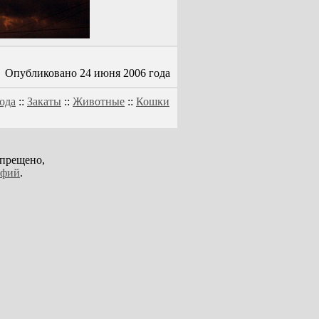
Опубликовано 24 июня 2006 года
ода
::
Закаты
::
Животные
::
Кошки
апрещено,
афий
.